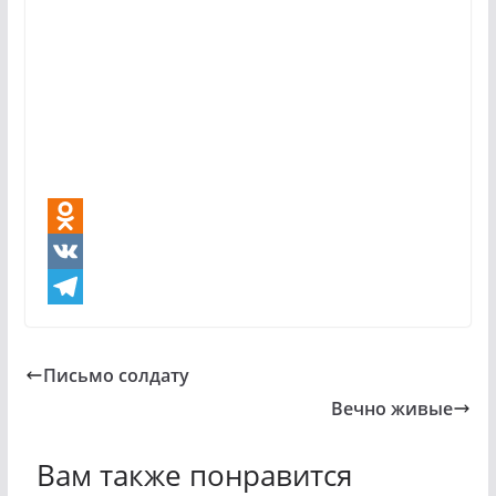
O
d
V
n
K
T
o
e
Письмо солдату
k
l
Вечно живые
l
e
a
g
Вам также понравится