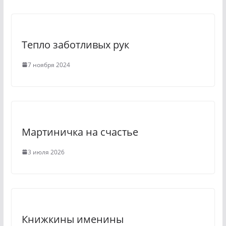
s
r
s
a
n
m
Тепло заботливых рук
i
k
7 ноября 2024
i
Мартиничка на счастье
3 июля 2026
Книжкины именины