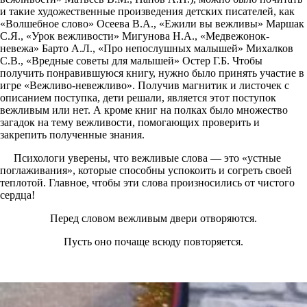
и такие художественные произведения детских писателей, как
«Волшебное слово» Осеева В.А., «Ежили вы вежливы» Маршак
С.Я., «Урок вежливости» Мигунова Н.А., «Медвежонок-
невежа» Барто А.Л., «Про непослушных малышей» Михалков
С.В., «Вредные советы для малышей» Остер Г.Б. Чтобы
получить понравившуюся книгу, нужно было принять участие в
игре «Вежливо-невежливо». Получив магнитик и листочек с
описанием поступка, дети решали, является этот поступок
вежливым или нет. А кроме книг на полках было множество
загадок на тему вежливости, помогающих проверить и
закрепить полученные знания.
Психологи уверены, что вежливые слова — это «устные
поглаживания», которые способны успокоить и согреть своей
теплотой. Главное, чтобы эти слова произносились от чистого
сердца!
Перед словом вежливым двери отворяются.
Пусть оно почаще всюду повторяется.