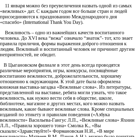
11 января можно без преувеличения назвать одной из самых
«вежливых» дат. С каждым годом все больше стран и людей
присоединяются к празднованию Международного дня
«спасибо» (International Thank You Day).
Вежливость – одно из важнейших качеств воспитанного
человека. До XVI века “вежа” означало “знаток”- тот, кто знает
правила приличия, формы выражения доброго отношения к
людям. Вежливый и воспитанный человек не причинит другим
неприятностей, не обидит.
В Цыгановском филиале в этот день всегда проводятся
различные мероприятия, игры, конкурсы, посвящённые
воспитанию вежливости, доброжелательности, хорошему
отношению к окружающим. К этой дате была оформлена
книжная выставка-загадка «Вежливые слова». Из литературы,
представленной на выставке, ребята могли узнать, что такое
вежливость, как нужно вести себя в обществе, школе,
библиотеке, магазине и других местах, кого можно назвать
вежливым, какие бывают вежливые слова. Кроме специальных
изданий по этикету и правилам поведения («Азбука
вежливости» Васильева-Гангус Л.П., «Вежливые слова» Яхнин
Л.Л., «Правила хорошего тона» Смолка К., «Вы
сказали:«Здравствуйте!» Формановская Н.И., «В мире
вежливости» Матвеев В.М., Панов А.Н.), можно было почитать