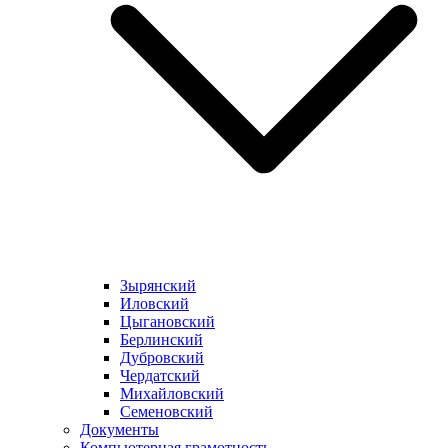
Зырянский
Иловский
Цыгановский
Берлинский
Дубровский
Чердатский
Михайловский
Семеновский
Документы
Компьютерная грамотность