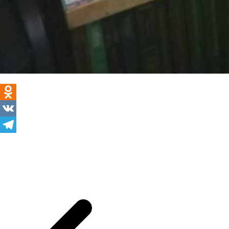
Odnoklassniki
VK
Telegram