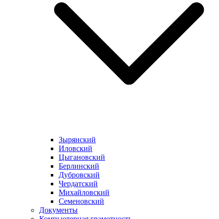
Зырянский
Иловский
Цыгановский
Берлинский
Дубровский
Чердатский
Михайловский
Семеновский
Документы
Компьютерная грамотность