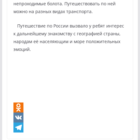
непроходимые болота. Путешествовать по ней
можно на разных видах транспорта.
Путешествие по России вызвало у ребят интерес
к дальнейшему знакомству с географией страны,
народам её населяющим и море положительных
эмоций.
O
d
V
n
K
T