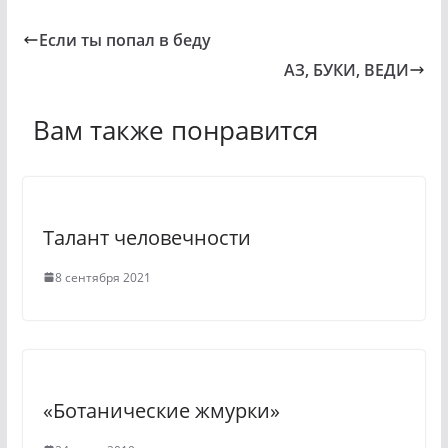
o
e
Если ты попал в беду
k
l
АЗ, БУКИ, ВЕДИ
l
e
a
g
Вам также понравится
s
r
s
a
n
m
Талант человечности
i
k
8 сентября 2021
i
«Ботанические жмурки»