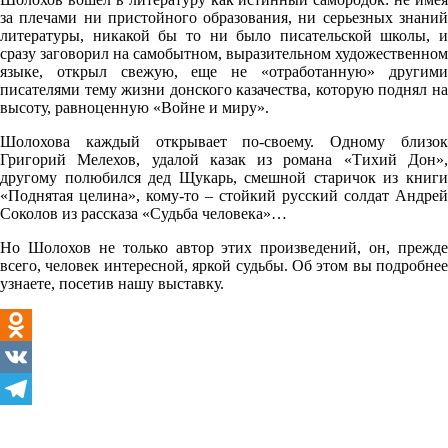
за плечами ни пристойного образования, ни серьезных знаний
литературы, никакой бы то ни было писательской школы, и
сразу заговорил на самобытном, выразительном художественном
языке, открыл свежую, еще не «отработанную» другими
писателями тему жизни донского казачества, которую поднял на
высоту, равноценную «Войне и миру».
Шолохова каждый открывает по-своему. Одному близок
Григорий Мелехов, удалой казак из романа «Тихий Дон»,
другому полюбился дед Щукарь, смешной старичок из книги
«Поднятая целина», кому-то – стойкий русский солдат Андрей
Соколов из рассказа «Судьба человека»…
Но Шолохов не только автор этих произведений, он, прежде
всего, человек интересной, яркой судьбы. Об этом вы подробнее
узнаете, посетив нашу выставку.
Odnoklassniki
VK
Telegram