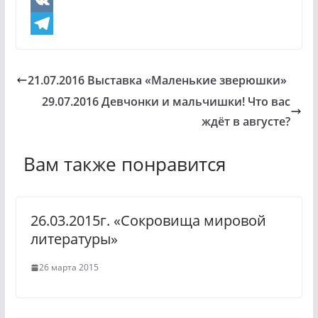
O
d
V
n
K
T
o
e
21.07.2016 Выставка «Маленькие зверюшки»
k
l
29.07.2016 Девчонки и мальчишки! Что вас
l
e
ждёт в августе?
a
g
Вам также понравится
s
r
s
a
n
m
26.03.2015г. «Сокровища мировой
i
литературы»
k
26 марта 2015
i