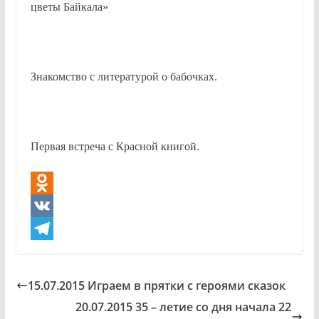
цветы Байкала»
Знакомство с литературой о бабочках.
Первая встреча с Красной книгой.
O
d
V
n
K
T
o
e
15.07.2015 Играем в прятки с героями сказок
k
l
20.07.2015 35 – летие со дня начала 22