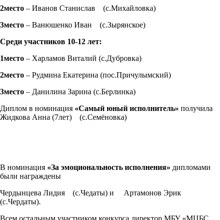
2место
– Иванов Станислав (с.Михайловка)
3место
– Ванюшенко Иван (с.Зырянское)
Среди участников 10-12 лет:
1место
– Харламов Виталий (с.Дубровка)
2место
– Рудмина Екатерина (пос.Причулымский)
3место
– Данилина Зарина (с.Берлинка)
Диплом в номинация
«Самый юный исполнитель»
получила
Жидкова Анна (7лет) (с.Семёновка)
В номинация
«За эмоциональность исполнения»
дипломами
были награждены
Чердынцева Лидия (с.Чедаты) и Артамонов Эрик
(с.Чердаты).
Всем остальным участником конкурса директор МБУ «МЦБС