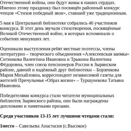
Отечественной войны, они будут живы в наших сердцах.
Именно этому празднику был посвящён районный конкурс
чтецов «Стихов победный звон», ставший уже традиционным.
5 мая в Центральной библиотеке собрались 46 участников
конкурса. В этот день звучали стихотворения, посвящённые
Великой Отечественной войне, в которых вспоминали о
событиях минувших лет.
Оценивали выступления ребят местные поэтессы, члены
литературно – творческого объединения «Алексеевская заимка»
Ситникова Валентина Ивановна и Трыкина Валентина
Фёдоровна, член союза пенсионеров России в Зырянском
районе, давний и надёжный друг библиотеки – Борзенкова
Мария Михайловна, корреспондент независимой газеты для
жителей Причулымья «Образ жизни» – Туршунекова Татьяна
Ивановна.
Победителями конкурса стали читатели муниципальных
библиотек Зырянского района, они были награждены
дипломами и памятными призами.
Среди участников 13-15 лет лучшими чтецами стали:
1место
– Савельева Анастасия (с.Высокое)