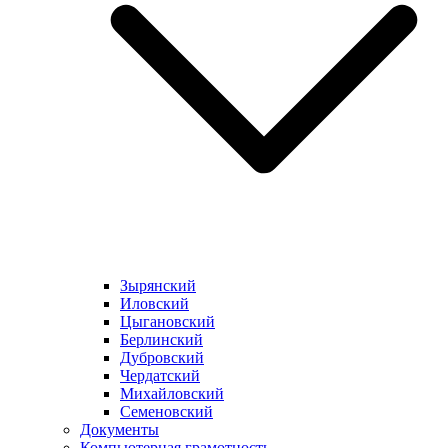
Зырянский
Иловский
Цыгановский
Берлинский
Дубровский
Чердатский
Михайловский
Семеновский
Документы
Компьютерная грамотность