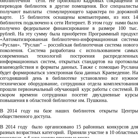
библиотечной сети. Не произошло кадровых сокращений и
переводов библиотек в другие помещения. Все специалисты
получают выплаты стимулирующего характера по дорожной
карте. 15 библиотек оснащены компьютерами, из них 14
библиотек подключено к сети Интернет. В этом году нами было
получено федеральное финансирование в размере 100 тыс.
рублей. На эту сумму была приобретен Программный продукт
«Автоматизированная библиотечно-информационная система
«Руслан». “Руслан” – российская библиотечная система нового
поколения. Система разработана с использованием самых
современных технологий построения распределенных
информационных систем, открытых стандартов на протоколы
взаимодействия и форматы данных. Также с помощью Руслана
будет формироваться электронная база данных Краеведение. На
сегодняшний день в библиотеке установлено все нужное
техническое оборудование, сотрудники отдела комплектования
прошли первоначальный обучающий курс работы с системой. В
скором времени сотрудники посетят двухдневные курсы
повышения в областной библиотеке им. Пушкина.
В 2014 году на базе наших библиотек открыты Центры
общественного доступа.
В 2014 году было организовано 15 районных конкурсов для
разных возрастных категорий. Приняли участие в 10 областных
конкурсах, в 6 уже заняли призовые места.