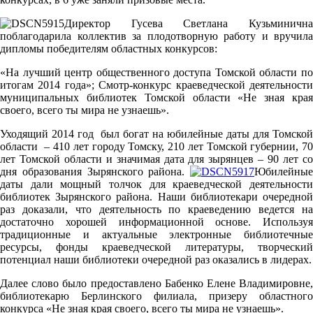
Директор Гусева Светлана Кузьминична
поблагодарила коллектив за плодотворную работу и вручила
дипломы победителям областных конкурсов:
«На лучший центр общественного доступа Томской области по
итогам 2014 года»; Смотр-конкурс краеведческой деятельности
муниципальных библиотек Томской области «Не зная края
своего, всего ты мира не узнаешь».
Уходящий 2014 год был богат на юбилейные даты для Томской
области – 410 лет городу Томску, 210 лет Томской губернии, 70
лет Томской области и значимая дата для зырянцев – 90 лет со
дня образования Зырянского района.
Юбилейные
даты дали мощный толчок для краеведческой деятельности
библиотек Зырянского района. Наши библиотекари очередной
раз доказали, что деятельность по краеведению ведется на
достаточно хорошей информационной основе. Используя
традиционные и актуальные электронные библиотечные
ресурсы, фонды краеведческой литературы, творческий
потенциал наши библиотеки очередной раз оказались в лидерах.
Далее слово было предоставлено Бабенко Елене Владимировне,
библиотекарю Берлинского филиала, призеру областного
конкурса «Не зная края своего, всего ты мира не узнаешь».