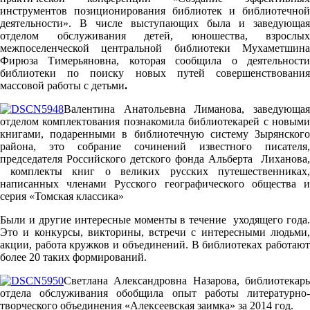
инструментов позиционирования библиотек и библиотечной
деятельности». В числе выступающих была и заведующая
отделом обслуживания детей, юношества, взрослых
межпоселенческой центральной библиотеки Мухаметшина
Фирюза Тимерьяновна, которая сообщила о деятельности
библиотеки по поиску новых путей совершенствования
массовой работы с детьми
.
Валентина Анатольевна Лиманова, заведующая
отделом комплектования познакомила библиотекарей с новыми
книгами, подаренными в библиотечную систему Зырянского
района, это собрание сочинений известного писателя,
председателя Российского детского фонда Альберта Лиханова,
комплекты книг о великих русских путешественниках,
написанных членами Русского географического общества и
серия «Томская классика»
Были и другие интересные моменты в течение уходящего года.
Это и конкурсы, викторины, встречи с интересными людьми,
акции, работа кружков и объединений. В библиотеках работают
более 20 таких формирований.
Светлана Александровна Назарова, библиотекарь
отдела обслуживания обобщила опыт работы литературно-
творческого объединения «Алексеевская заимка» за 2014 год.