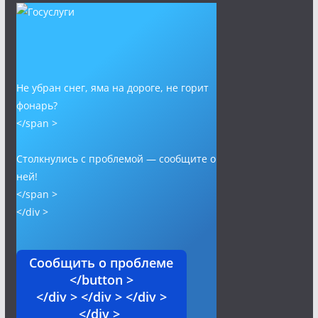
Не убран снег, яма на дороге, не горит
фонарь?
</span >
Столкнулись с проблемой — сообщите о
ней!
</span >
</div >
Сообщить о проблеме
</button >
</div > </div > </div >
</div >