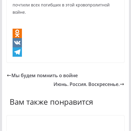
почтили всех погибших в этой кровопролитной
войне.
O
d
V
n
K
T
o
e
Мы будем помнить о войне
k
l
Июнь. Россия. Воскресенье.
l
e
a
g
Вам также понравится
s
r
s
a
n
m