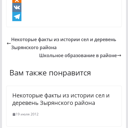
O
d
V
n
K
T
o
e
Некоторые факты из истории сел и деревень
k
l
Зырянского района
l
e
Школьное образование в районе
a
g
Вам также понравится
s
r
s
a
n
m
Некоторые факты из истории сел и
i
деревень Зырянского района
k
19 июля 2012
i