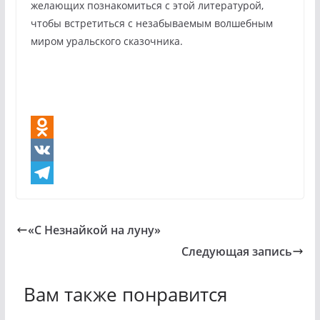
желающих познакомиться с этой литературой,
чтобы встретиться с незабываемым волшебным
миром уральского сказочника.
O
d
V
n
K
T
o
e
«С Незнайкой на луну»
k
l
Следующая запись
l
e
a
g
Вам также понравится
s
r