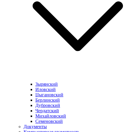
Зырянский
Иловский
Цыгановский
Берлинский
Дубровский
Чердатский
Михайловский
Семеновский
Документы
Компьютерная грамотность