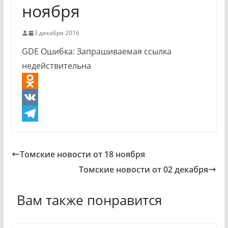
ноября
3 декабря 2016
GDE Ошибка: Запрашиваемая ссылка
недействительна
O
d
V
n
K
T
o
e
Томские новости от 18 ноября
k
l
Томские новости от 02 декабря
l
e
a
g
Вам также понравится
s
r
s
a