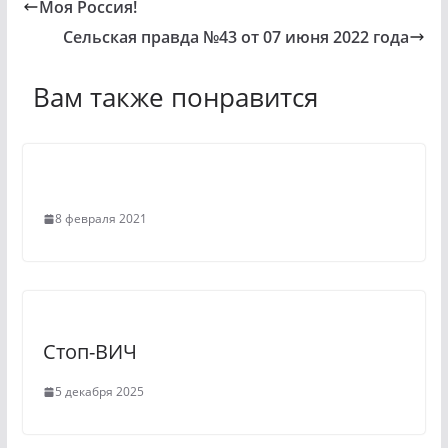
Моя Россия!
k
l
Сельская правда №43 от 07 июня 2022 года
l
e
a
g
Вам также понравится
s
r
s
a
n
m
i
8 февраля 2021
k
i
Стоп-ВИЧ
5 декабря 2025