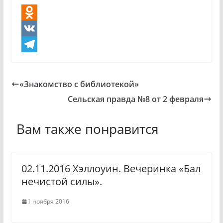
O
d
V
n
K
T
o
e
«Знакомство с библиотекой»
k
l
Сельская правда №8 от 2 февраля
l
e
a
g
Вам также понравится
s
r
s
a
02.11.2016 Хэллоуин. Вечеринка «Бал
n
m
нечистой силы».
i
1 ноября 2016
k
i