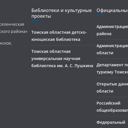
Библиотеки и культурные
Официальные
проекты
селенческая
Администрация
ского района»
Томская областная детско-
района
юношеская библиотека
нское,
Администраци
Томская областная
области
универсальная научная
Департамент п
библиотека им. А. С. Пушкина
туризму Томск
Открытые дан
области
Российский
общеобразова
Федеральный