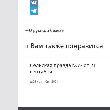
O
d
V
n
K
T
o
e
О русской берёзе
k
l
l
e
Вам также понравится
a
g
s
r
Сельская правда №73 от 21
s
a
сентября
n
m
i
23 сентября 2021
k
i