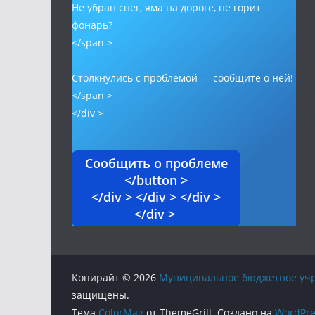
Не убран снег, яма на дороге, не горит
фонарь?
</span >
Столкнулись с проблемой — сообщите о ней!
</span >
</div >
Сообщить о проблеме
</button >
</div > </div > </div >
</div >
Копирайт © 2026
Муниципальное бюджетное учр
защищены.
Тема
ColorMag
от ThemeGrill. Создано на
WordPre