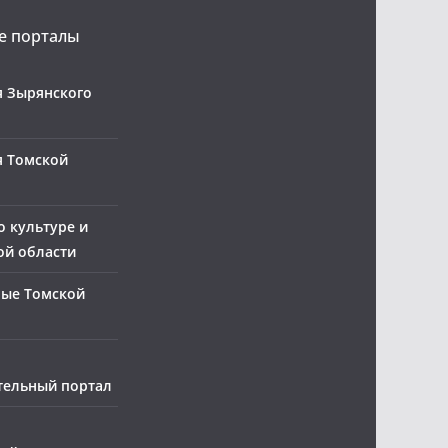
 порталы
 Зырянского
я Томской
о культуре и
ой области
ные Томской
тельный портал