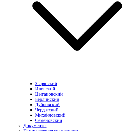
Зырянский
Иловский
Цыгановский
Берлинский
Дубровский
Чердатский
Михайловский
Семеновский
Документы
Компьютерная грамотность