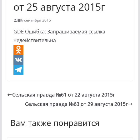
от 25 августа 2015г
6 сентября 2015
GDE Ошибка: Запрашиваемая ссылка
недействительна
O
d
V
n
K
T
o
e
Сельская правда №61 от 22 августа 2015г
k
l
Сельская правда №63 от 29 августа 2015г
l
e
a
g
Вам также понравится
s
r
s
a