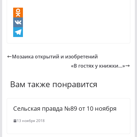
O
d
V
n
K
T
o
e
Мозаика открытий и изобретений
k
l
«В гостях у книжки…»
l
e
a
g
Вам также понравится
s
r
s
a
Сельская правда №89 от 10 ноября
n
m
i
13 ноября 2018
k