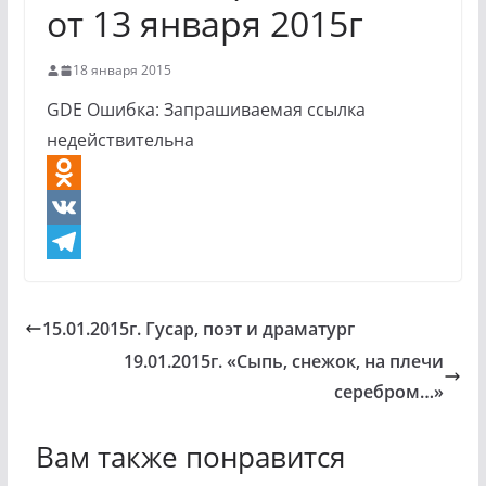
от 13 января 2015г
18 января 2015
GDE Ошибка: Запрашиваемая ссылка
недействительна
O
d
V
n
K
T
o
e
15.01.2015г. Гусар, поэт и драматург
k
l
19.01.2015г. «Сыпь, снежок, на плечи
l
e
серебром…»
a
g
Вам также понравится
s
r
s
a