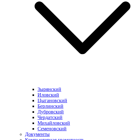
Зырянский
Иловский
Цыгановский
Берлинский
Дубровский
Чердатский
Михайловский
Семеновский
Документы
Компьютерная грамотность