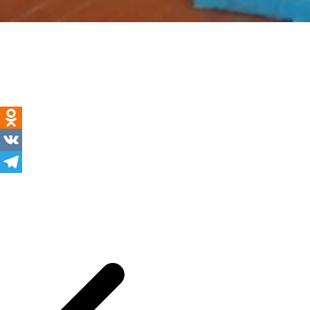
Odnoklassniki
VK
Telegram