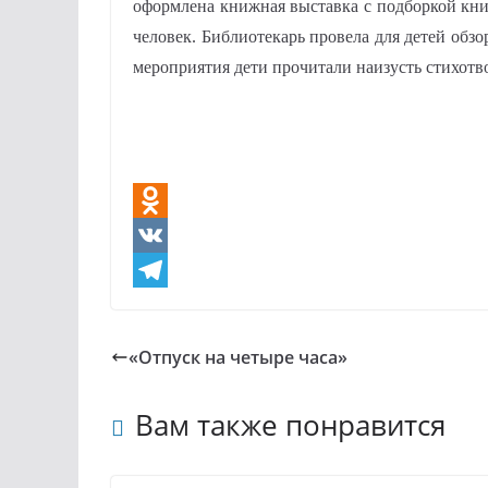
оформлена книжная выставка с подборкой кни
человек. Библиотекарь провела для детей обз
мероприятия дети прочитали наизусть стихотв
O
d
V
n
K
T
o
e
«Отпуск на четыре часа»
k
l
l
e
Вам также понравится
a
g
s
r