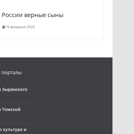
России верные сыны
16 февраля 2026
 порталы
 Зырянского
я Томской
о культуре и