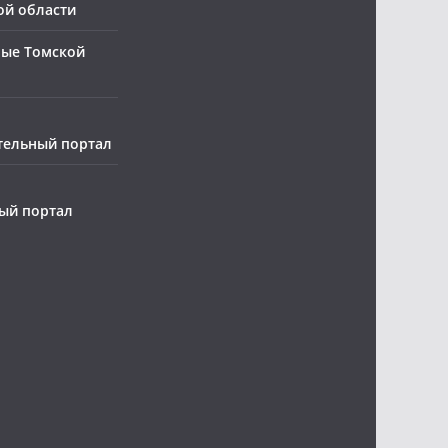
ой области
ные Томской
тельный портал
ый портал