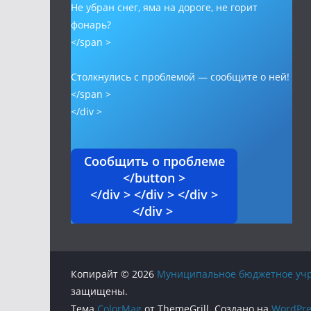
Не убран снег, яма на дороге, не горит
фонарь?
</span >
Столкнулись с проблемой — сообщите о ней!
</span >
</div >
Сообщить о проблеме
</button >
</div > </div > </div >
</div >
Копирайт © 2026
Муниципальное бюджетное учр
защищены.
Тема
ColorMag
от ThemeGrill. Создано на
WordPre