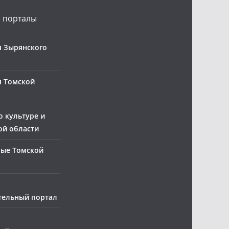
 порталы
 Зырянского
я Томской
о культуре и
ой области
ные Томской
тельный портал