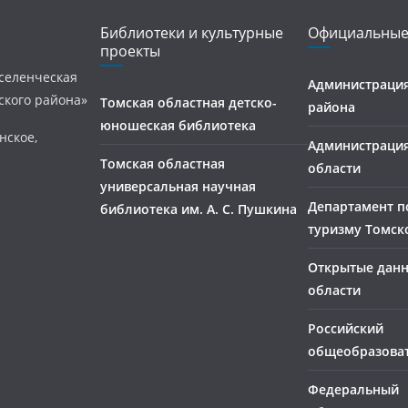
Библиотеки и культурные
Официальные
проекты
селенческая
Администрация
ского района»
Томская областная детско-
района
юношеская библиотека
нское,
Администраци
Томская областная
области
универсальная научная
Департамент п
библиотека им. А. С. Пушкина
туризму Томск
Открытые дан
области
Российский
общеобразова
Федеральный