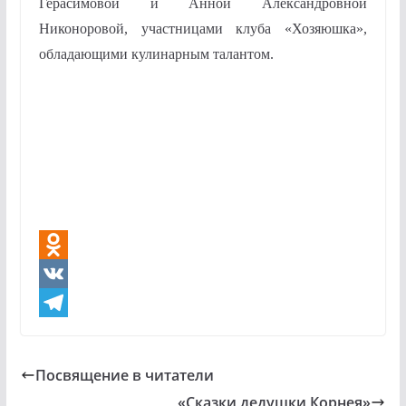
Герасимовой и Анной Александровной
Никоноровой, участницами клуба «Хозяюшка»,
обладающими кулинарным талантом.
O
d
V
n
K
T
o
e
Посвящение в читатели
k
l
«Сказки дедушки Корнея»