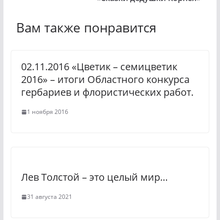
l
e
a
g
Вам также понравится
s
r
s
a
02.11.2016 «Цветик – семицветик
n
m
2016» – итоги Областного конкурса
i
гербариев и флористических работ.
k
1 ноября 2016
i
Лев Толстой – это целый мир…
31 августа 2021