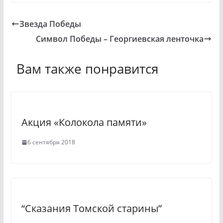
n
K
T
o
e
Звезда Победы
k
l
Символ Победы – Георгиевская ленточка
l
e
a
g
Вам также понравится
s
r
s
a
n
m
Акция «Колокола памяти»
i
k
6 сентября 2018
i
“Сказания Томской старины”