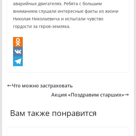
аварийных двигателях. Ребята с большим
вниманием слушали интересные факты из жизни
Николая Николаевича и испытали чувство
гордости за героя-земляка.
O
d
V
n
K
T
o
e
Что можно застраховать
k
l
Акция «Поздравим старших»
l
e
a
g
Вам также понравится
s
r
s
a