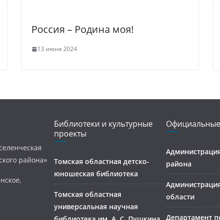
Россия – Родина моя!
13 июня 2024
Библиотеки и культурные
Официальные
проекты
селенческая
Администрация
ского района»
Томская областная детско-
района
юношеская библиотека
нское,
Администраци
Томская областная
области
универсальная научная
Департамент п
библиотека им. А. С. Пушкина