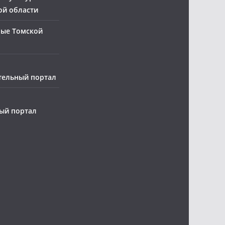
ой области
ные Томской
тельный портал
ый портал