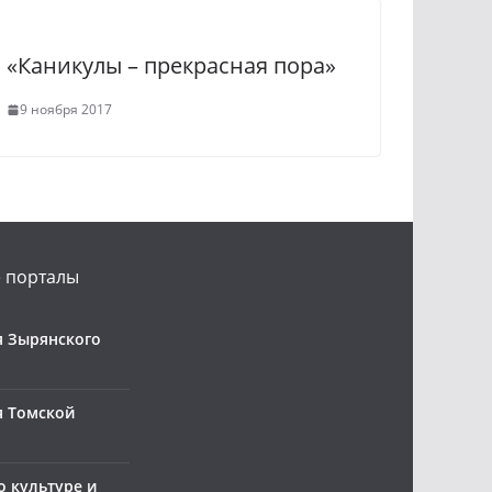
«Каникулы – прекрасная пора»
9 ноября 2017
 порталы
 Зырянского
я Томской
о культуре и