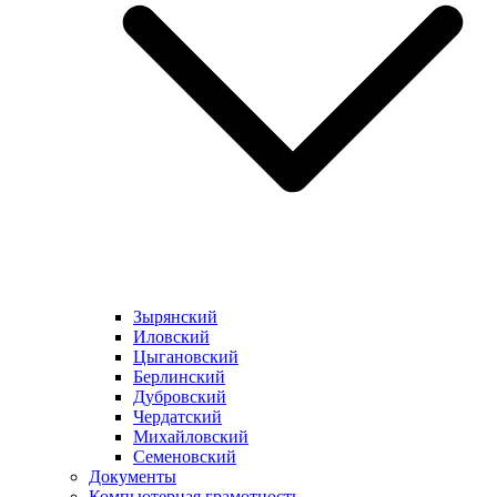
Зырянский
Иловский
Цыгановский
Берлинский
Дубровский
Чердатский
Михайловский
Семеновский
Документы
Компьютерная грамотность