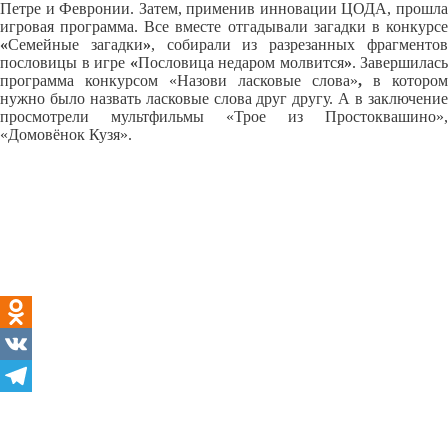
Петре и Февронии. Затем, применив инновации ЦОДА, прошла
игровая программа. Все вместе отгадывали загадки в конкурсе
«
Семейные загадки
»
, собирали из разрезанных фрагменто
пословицы в игре
«
Пословица недаром молвится
»
. Завершилась
программа конкурсом «Назови ласковые слова»
,
в котором
нужно было назвать ласковые слова друг другу. А в заключение
просмотрели мультфильмы «Трое из Простоквашино»,
«Домовёнок Кузя».
Odnoklassniki
VK
Telegram