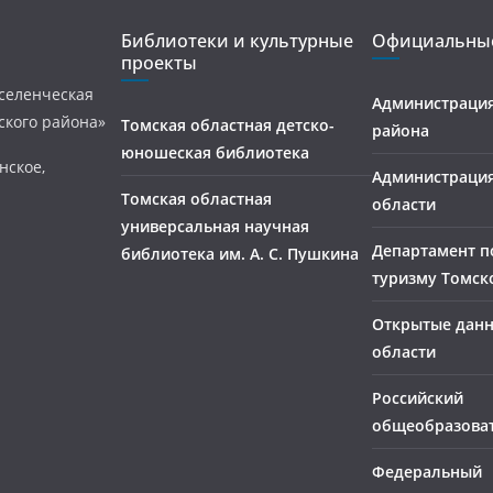
Библиотеки и культурные
Официальные
проекты
селенческая
Администрация
ского района»
Томская областная детско-
района
юношеская библиотека
нское,
Администраци
Томская областная
области
универсальная научная
Департамент п
библиотека им. А. С. Пушкина
туризму Томск
Открытые дан
области
Российский
общеобразова
Федеральный