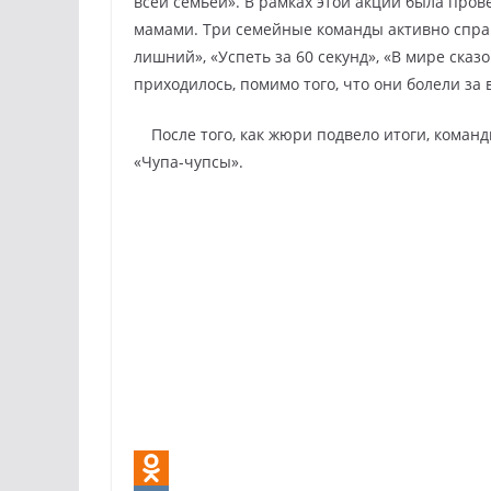
всей семьей». В рамках этой акции была пров
мамами. Три семейные команды активно справ
лишний», «Успеть за 60 секунд», «В мире сказ
приходилось, помимо того, что они болели за
После того, как жюри подвело итоги, коман
«Чупа-чупсы».