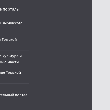
 порталы
 Зырянского
я Томской
о культуре и
ой области
ные Томской
тельный портал