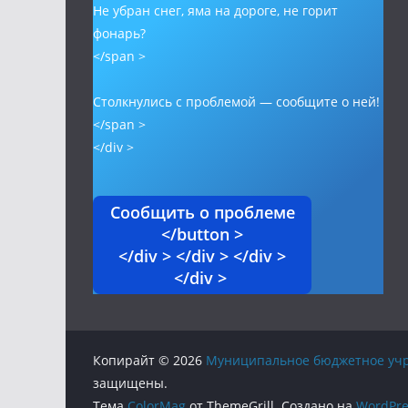
Не убран снег, яма на дороге, не горит
фонарь?
</span >
Столкнулись с проблемой — сообщите о ней!
</span >
</div >
Сообщить о проблеме
</button >
</div > </div > </div >
</div >
Копирайт © 2026
Муниципальное бюджетное учр
защищены.
Тема
ColorMag
от ThemeGrill. Создано на
WordPre