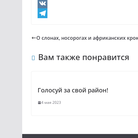
O
d
V
n
K
T
o
e
О слонах, носорогах и африканских кро
k
l
l
e
Вам также понравится
a
g
s
r
s
a
Голосуй за свой район!
n
m
i
4 мая 2023
k
i