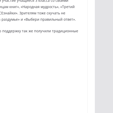
и участие учащиеся 3 класса со своими
цам книг», «Народная мудрость», «Третий
ВСЕзнайки». Зрителям тоже скучать не
а раздумье» и «Выбери правильный ответ».
ю поддержку так же получили традиционные