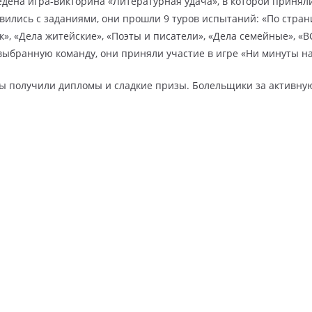
едена игра-викторина «Литературная удача», в которой принял
ились с заданиями, они прошли 9 туров испытаний: «По страни
ок», «Дела житейские», «Поэты и писатели», «Дела семейные», «
 выбранную команду, они приняли участие в игре «Ни минуты н
ды получили дипломы и сладкие призы. Болельщики за активну