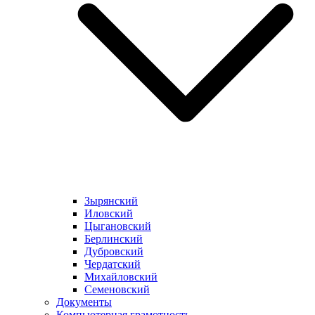
Зырянский
Иловский
Цыгановский
Берлинский
Дубровский
Чердатский
Михайловский
Семеновский
Документы
Компьютерная грамотность