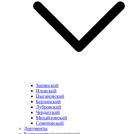
Зырянский
Иловский
Цыгановский
Берлинский
Дубровский
Чердатский
Михайловский
Семеновский
Документы
Компьютерная грамотность