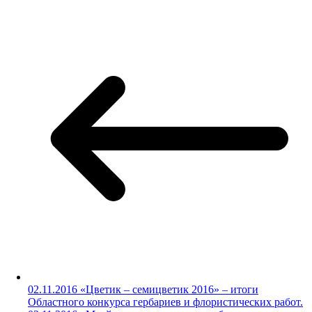
02.11.2016 «Цветик – семицветик 2016» – итоги
Областного конкурса гербариев и флористических работ.