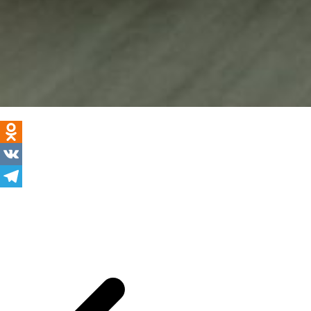
Odnoklassniki
VK
Telegram