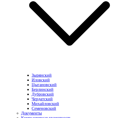
Зырянский
Иловский
Цыгановский
Берлинский
Дубровский
Чердатский
Михайловский
Семеновский
Документы
Компьютерная грамотность