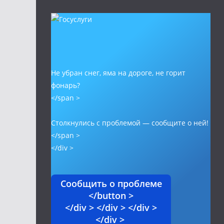
Не убран снег, яма на дороге, не горит
фонарь?
</span >
Столкнулись с проблемой — сообщите о ней!
</span >
</div >
Сообщить о проблеме
</button >
</div > </div > </div >
</div >