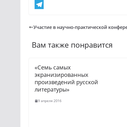
d
V
n
K
T
o
e
Участие в научно-практической конфе
k
l
l
e
Вам также понравится
a
g
s
r
«Семь самых
s
a
экранизированных
n
m
произведений русской
i
литературы»
k
9 апреля 2016
i