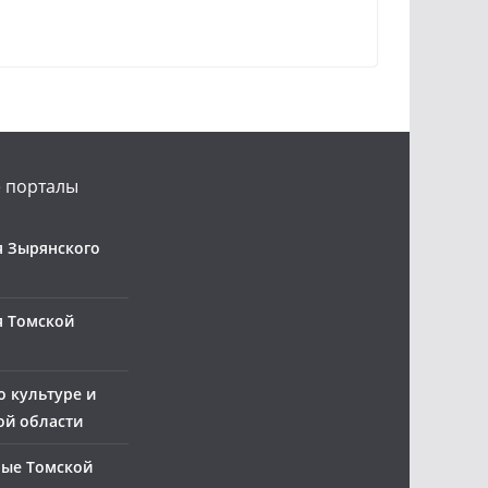
 порталы
 Зырянского
я Томской
о культуре и
ой области
ные Томской