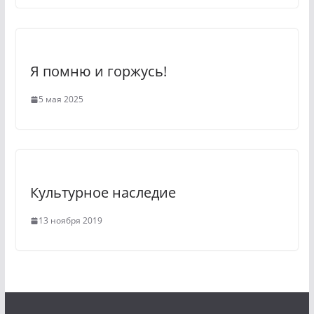
i
Я помню и горжусь!
5 мая 2025
Культурное наследие
13 ноября 2019