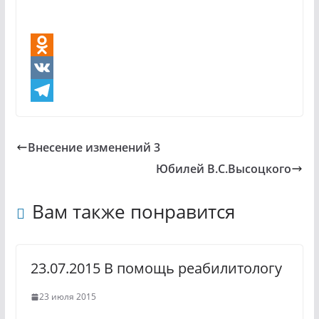
O
d
V
n
K
T
o
e
Внесение изменений 3
k
l
Юбилей В.С.Высоцкого
l
e
a
g
Вам также понравится
s
r
s
a
23.07.2015 В помощь реабилитологу
n
m
i
23 июля 2015
k