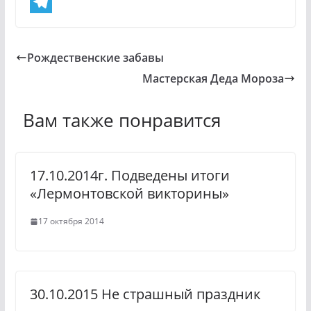
d
V
n
K
T
o
e
Рождественские забавы
k
l
Мастерская Деда Мороза
l
e
a
g
Вам также понравится
s
r
s
a
17.10.2014г. Подведены итоги
n
m
«Лермонтовской викторины»
i
17 октября 2014
k
i
30.10.2015 Не страшный праздник