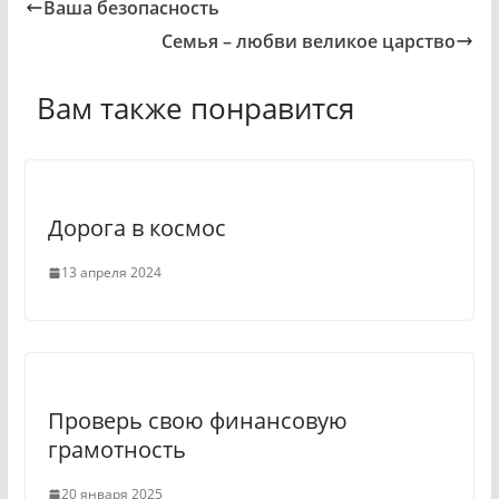
Ваша безопасность
k
l
Семья – любви великое царство
l
e
a
g
Вам также понравится
s
r
s
a
n
m
Дорога в космос
i
k
13 апреля 2024
i
Проверь свою финансовую
грамотность
20 января 2025