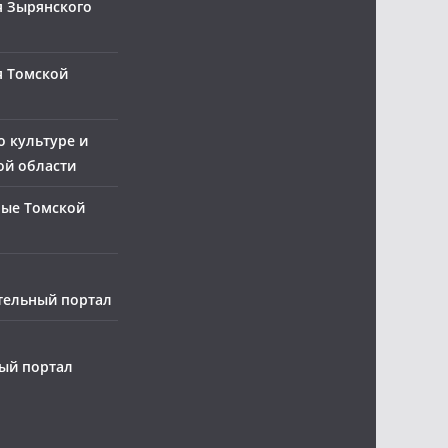
 Зырянского
я Томской
о культуре и
ой области
ные Томской
тельный портал
ый портал