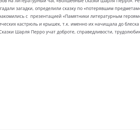
ов на литературный час «Волшебные сказки Шарля Перро». Реб
тгадали загадки, определили сказку по «потерявшим предметам
комились с презентацией «Памятники литературным героям» 
ических кастрюль и крышек, т.к. именно их начищала до блеск
Сказки Шарля Перро учат доброте, справедливости, трудолюбию