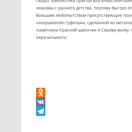
Перро. Библиотека пригласила юных книголюб
знакомы с раннего детства, поэтому быстро о
большим любопытством присутствующие позна
«золушкиной» туфельки, сделанной из металл
памятники Красной шапочки и Серому волку. 
перечитывать!
O
d
V
n
K
T
o
e