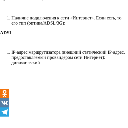
Наличие подключения к сети «Интернет». Если есть, то
его тип (оптика/ADSL/3G):
ADSL
IP-адрес маршрутизатора (внешний статический IP-адрес,
предоставляемый провайдером сети Интернет): –
динамический
Odnoklassniki
VK
Telegram