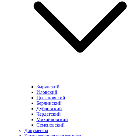
Зырянский
Иловский
Цыгановский
Берлинский
Дубровский
Чердатский
Михайловский
Семеновский
Документы
Компьютерная грамотность