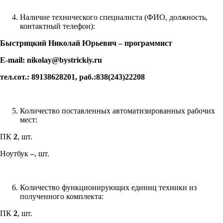
Наличие технического специалиста (ФИО, должность,
контактный телефон):
Быстрицкий Николай Юрьевич – программист
E-mail:
nikolay
@
bystrickiy
.
ru
тел.сот.: 89138628201, раб.:838(243)22208
Количество поставленных автоматизированных рабочих
мест:
ПК
2
, шт.
Ноутбук
–
, шт.
Количество функционирующих единиц техники из
полученного комплекта:
ПК
2
, шт.